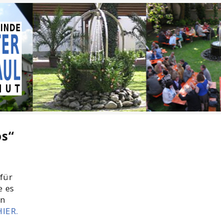
os“
für
e es
en
HIER.