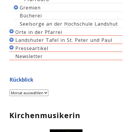
Gremien
Bücherei
Pfarrgemeinderat
Seelsorge an der Hochschule Landshut
Kirchenverwaltung St. Peter und Paul
Orte in der Pfarrei
Kirchenverwaltung Schweinbach
Landshuter Tafel in St. Peter und Paul
Pfarrkirche St. Peter und Paul
Presseartikel
Die Unterkirche
Lebensmittelausgabe
Newsletter
Kreuzgang und Brunnen
Aktuelle “Tafelinfos”
Hier lesen
St. Michael Schweinbach
Wichtiger Hinweis
Pfarrheim
Ansprechpartner
Rückblick
Spenden
Helfer gesucht!
Wir über uns
Kirchenmusikerin