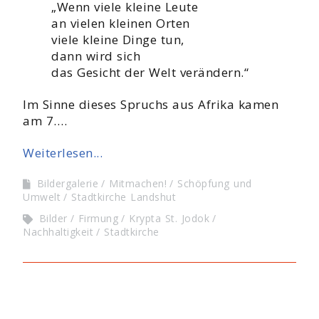
„Wenn viele kleine Leute
an vielen kleinen Orten
viele kleine Dinge tun,
dann wird sich
das Gesicht der Welt verändern.“
Im Sinne dieses Spruchs aus Afrika kamen
am 7.…
Weiterlesen...
Bildergalerie
Mitmachen!
Schöpfung und
Umwelt
Stadtkirche Landshut
Bilder
Firmung
Krypta St. Jodok
Nachhaltigkeit
Stadtkirche